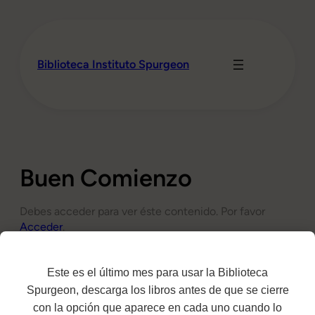
Saltar
al
contenido
Biblioteca Instituto Spurgeon
Buen Comienzo
Debes acceder para ver éste contenido. Por favor
Acceder
.
Este es el último mes para usar la Biblioteca
Spurgeon, descarga los libros antes de que se cierre
Mis libros
con la opción que aparece en cada uno cuando lo